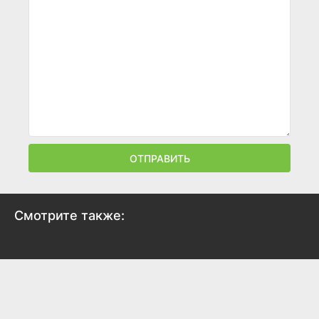
ОТПРАВИТЬ
Смотрите также:
Калевала: Первый
Мать Мария
викинг
2026
2026
5.4
5.9
5.7
6.5