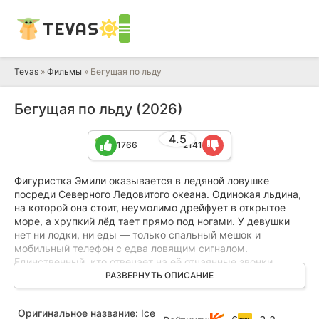
TEVAS
Tevas
»
Фильмы
» Бегущая по льду
Бегущая по льду (2026)
4.5
1766
2141
Фигуристка Эмили оказывается в ледяной ловушке
посреди Северного Ледовитого океана. Одинокая льдина,
на которой она стоит, неумолимо дрейфует в открытое
море, а хрупкий лёд тает прямо под ногами. У девушки
нет ни лодки, ни еды — только спальный мешок и
мобильный телефон с едва ловящим сигналом.
Единственный, кто отвечает на её отчаянные звонки,
оказывается назойливым продавцом кондиционеров,
РАЗВЕРНУТЬ ОПИСАНИЕ
который не понимает всей серьёзности её положения.
Оригинальное название:
Ice
В борьбе с холодом, страхом и приближающейся гибелью