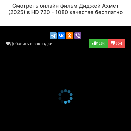
Актёр
Актёр
Смотреть онлайн фильм Диджей Ахмет
(Healer)
(Muezzin)
(2025) в HD 720 - 1080 качестве бесплатно
Добавить в закладки
1264
504