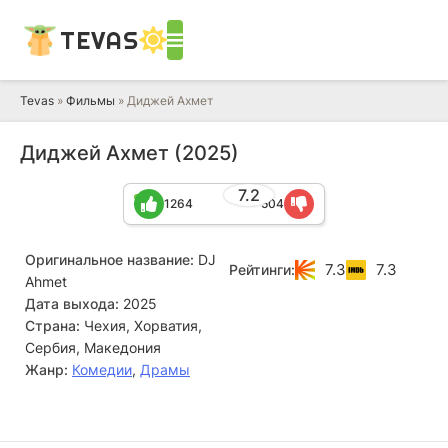
TEVAS
Tevas
»
Фильмы
» Диджей Ахмет
Диджей Ахмет (2025)
7.2
1264
504
Оригинальное название:
DJ
7.3
7.3
Рейтинги:
Ahmet
Дата выхода:
2025
Страна:
Чехия, Хорватия,
Сербия, Македония
Жанр:
Комедии
,
Драмы
Наги Сабан
Atila Klince