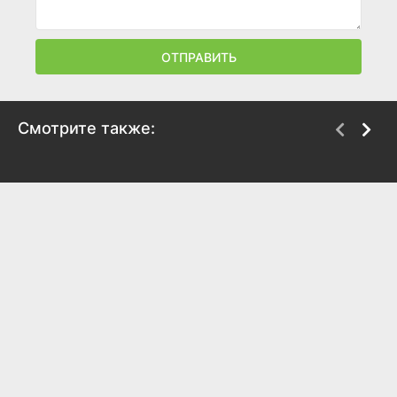
ОТПРАВИТЬ
Смотрите также:
Джей Келли
Семья Макмаллен
2025
2025
6.6
6.5
5.8
6