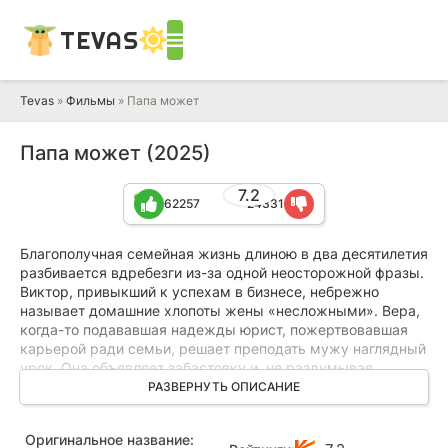
TEVAS
Tevas
»
Фильмы
» Папа может
Папа может (2025)
7.2
62257
24331
Благополучная семейная жизнь длиною в два десятилетия
разбивается вдребезги из-за одной неосторожной фразы.
Виктор, привыкший к успехам в бизнесе, небрежно
называет домашние хлопоты жены «несложными». Вера,
когда-то подававшая надежды юрист, пожертвовавшая
карьерой ради семьи, решает преподать мужу наглядный
урок. Она объявляет забастовку и, не раздумывая,
улетает на Мальдивы, оставляя его один на один с
РАЗВЕРНУТЬ ОПИСАНИЕ
четырьмя детьми и собакой.
Оригинальное название:
Оставшись без привычной поддержки, успешный топ-