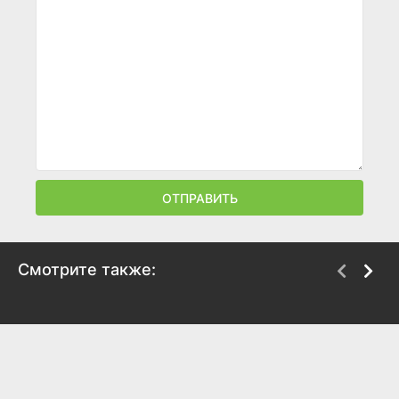
ОТПРАВИТЬ
Смотрите также:
На деревню дедушке
Ганзель и Гретель:
Миссия «Спящая
2025
красавица»
7.7
2025