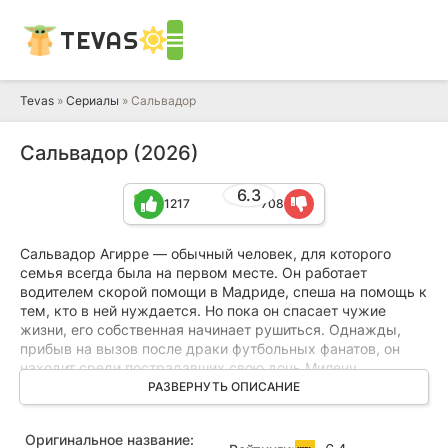
TEVAS
Tevas
»
Сериалы
» Сальвадор
Сальвадор (2026)
6.3
1217
708
Сальвадор Агирре — обычный человек, для которого
семья всегда была на первом месте. Он работает
водителем скорой помощи в Мадриде, спеша на помощь к
тем, кто в ней нуждается. Но пока он спасает чужие
жизни, его собственная начинает рушиться. Однажды,
прибыв на вызов после драки футбольных фанатов, он
находит среди пострадавших свою дочь Милену.
Оказывается, девушка присоединилась к радикальной
РАЗВЕРНУТЬ ОПИСАНИЕ
неонацистской группировке, превратившись из нежной и
доброй в человека, для которого главное — расизм и
Оригинальное название:
насилие. Агирре не может понять, что толкнуло её на этот