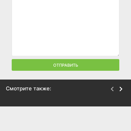
ОТПРАВИТЬ
Смотрите также:
Казнить нельзя
Король и Шут.
помиловать
Навсегда
2026
2026
6.7
6.1
6.8