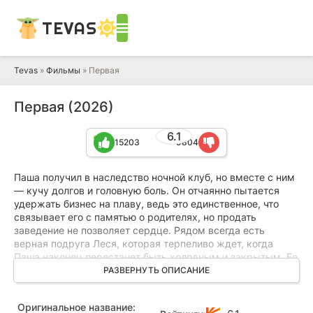
TEVAS
Tevas
»
Фильмы
» Первая
Первая (2026)
6.1
15203
9804
Паша получил в наследство ночной клуб, но вместе с ним
— кучу долгов и головную боль. Он отчаянно пытается
удержать бизнес на плаву, ведь это единственное, что
связывает его с памятью о родителях, но продать
заведение не позволяет сердце. Рядом всегда есть
верная подруга Леся, которая терпеливо ждет, когда
Паша наконец перестанет быть холодным и закрытым. Ее
надежды начинают сбываться в тот момент, когда она
РАЗВЕРНУТЬ ОПИСАНИЕ
знакомит его со своей подругой Алисой. С появлением
этой девушки жизнь парня переворачивается с ног на
Оригинальное название:
голову. Алиса и не думает брать ответственность за того,