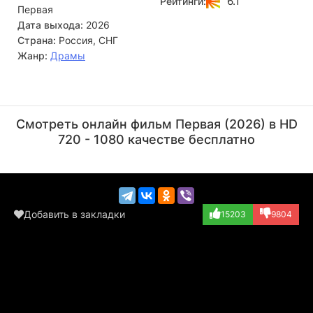
6.1
Рейтинги:
Первая
кого приручила. Она становится первой, кто сумел
растопить лед в груди Паши, но цена этого пробуждения
Дата выхода:
2026
— полное безумие и хаос.
Страна:
Россия, СНГ
Жанр:
Драмы
Евгений Коряковский
Александра
Флоринская
Актёр
Смотреть онлайн фильм Первая (2026) в HD
(Роман Викторови...)
Актёр
720 - 1080 качестве бесплатно
(Антонина)
Добавить в закладки
15203
9804