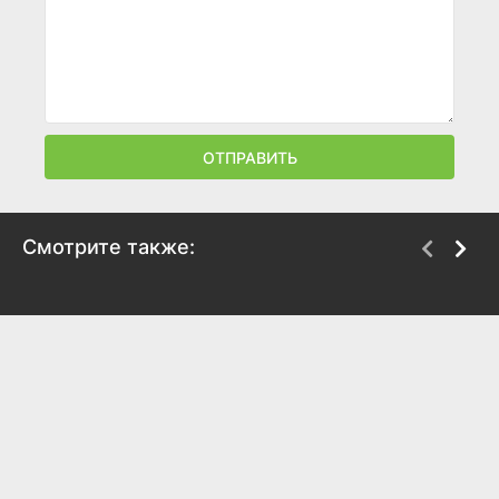
ОТПРАВИТЬ
Смотрите также:
История игрушек 5
Флавия. Юный
детектив
2026
2026
7.4
7.7
7.3
6