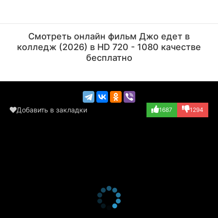
Тайлер Перри
Гонсало Роблз
Актёр, Режиссёр
Актёр
Смотреть онлайн фильм Джо едет в
(Joe / Madea / B...)
(Police Officer...)
колледж (2026) в HD 720 - 1080 качестве
бесплатно
Добавить в закладки
1687
1294