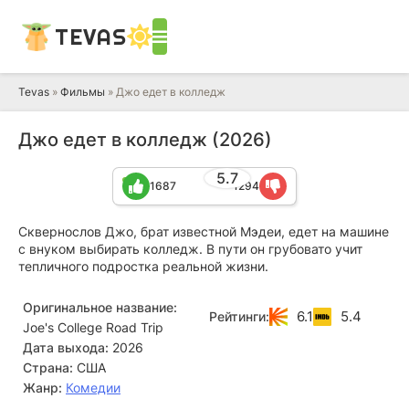
TEVAS
Tevas
»
Фильмы
» Джо едет в колледж
Джо едет в колледж (2026)
5.7
1687
1294
Сквернослов Джо, брат известной Мэдеи, едет на машине
с внуком выбирать колледж. В пути он грубовато учит
тепличного подростка реальной жизни.
Оригинальное название:
6.1
5.4
Рейтинги:
Joe's College Road Trip
Дата выхода:
2026
Страна:
США
Жанр:
Комедии