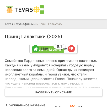
TEVAS
Tevas
»
Мультфильмы
» Принц Галактики
Принц Галактики (2025)
8.1
15489
3704
1 сезон 1-12 серия
Семейство Пардоновых словно притягивает несчастья.
Каждый из них умудряется исчерпать годовую норму
невезения всего за семь дней. Однажды их похищает
инопланетный корабль, и герои узнают, что стали
наследниками целой планеты Гэпос. Поначалу кажется,
что удача наконец повернулась к ним лицом, и
Пардоновы уже готовятся к роскошной жизни. Но вскоре
выясняется ужасная правда: это наследство — самое
РАЗВЕРНУТЬ ОПИСАНИЕ
большое несчастье в их жизни.
Оригинальное название:
На планете начинается восстание роботов, и Пардоновы