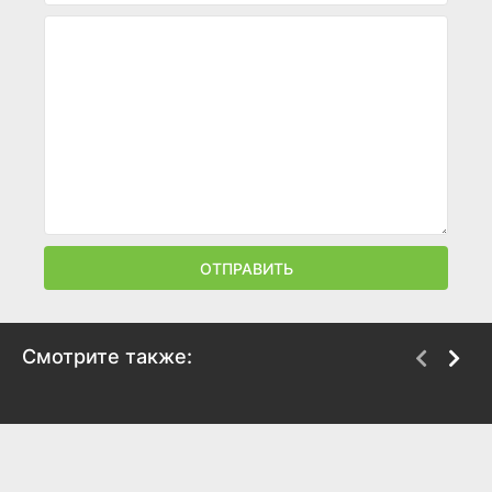
ОТПРАВИТЬ
Смотрите также:
Герои Арктики
ПинКод 2.0
2025
2025
8.7
8.7