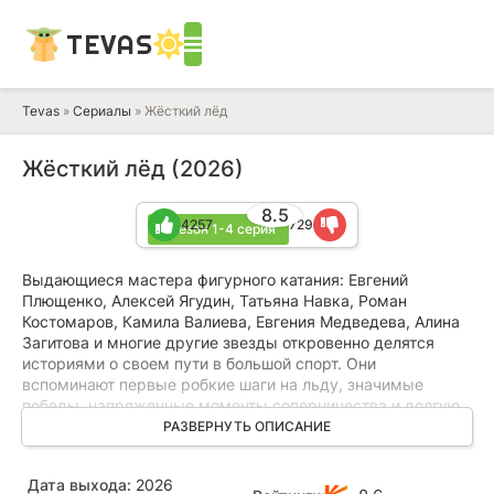
TEVAS
Tevas
»
Сериалы
» Жёсткий лёд
Жёсткий лёд (2026)
8.5
4257
729
1 сезон 1-4 серия
Выдающиеся мастера фигурного катания: Евгений
Плющенко, Алексей Ягудин, Татьяна Навка, Роман
Костомаров, Камила Валиева, Евгения Медведева, Алина
Загитова и многие другие звезды откровенно делятся
историями о своем пути в большой спорт. Они
вспоминают первые робкие шаги на льду, значимые
победы, напряженные моменты соперничества и долгую
дорогу к самым престижным соревнованиям. Каждый
РАЗВЕРНУТЬ ОПИСАНИЕ
рассказ наполнен искренними переживаниями о том,
какой ценой достаются олимпийские медали, а также
Дата выхода:
2026
размышлениями о том, как складывается жизнь после