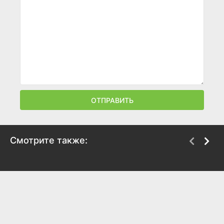
ОТПРАВИТЬ
Смотрите также:
Шанхайские Драконы:
Первая ракетка
никаких оправданий
2026
2025
7.9
8.5