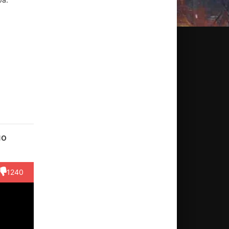
орис
Скотти
Карл
Скайлер
Майкл
омт
Томпсон
Бэйли
Стоун
Сироу
но
ктёр
Актёр
Актёр
Актёр
Актёр
vadore)
(Lena)
(Randal)
(Wade,
(Clyde)
озвучка)
1240