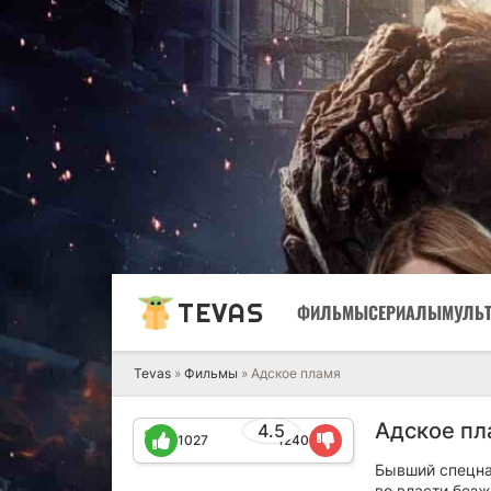
TEVAS
ФИЛЬМЫ
СЕРИАЛЫ
МУЛЬ
Tevas
»
Фильмы
» Адское пламя
Адское пл
4.5
1027
1240
Бывший спецна
во власти безж