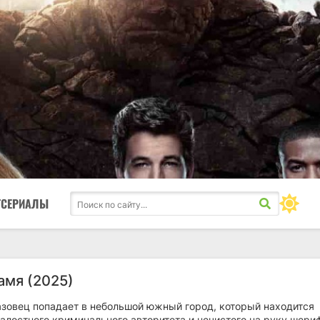
ТСЕРИАЛЫ
амя (2025)
зовец попадает в небольшой южный город, который находится
алостного криминального авторитета и нечистого на руку шери