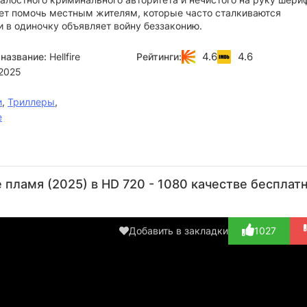
т помочь местным жителям, которые часто сталкиваются
и в одиночку объявляет войну беззаконию.
4.6
4.6
название:
Hellfire
Рейтинги:
2025
и
,
Триллеры
,
е
Дольф
Стивен
Джонни
Ким
М
Лундгрен
Лэнг
Йонг
Эстес
К
пламя (2025) в HD 720 - 1080 качестве бесплат
Бош
Актёр
Актёр
Актёр
А
(Sheriff
(Nameless
Актёр
(Rufus)
(Sal
Wiley)
Man)
(Zeke)
Добавить в закладки
1027