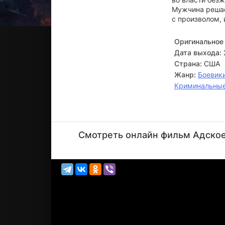
Мужчина решае
с произволом, 
Оригинальное 
Дата выхода:
Страна:
США
Жанр:
Боевик
Криминальны
Харви
Кейтель
Смотреть онлайн фильм Адское 
Актёр
(Jeremiah)