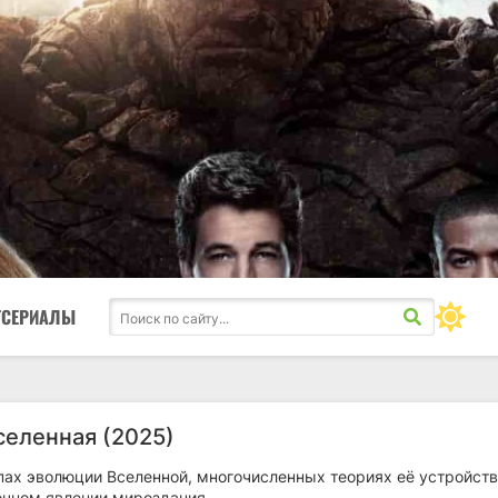
ТСЕРИАЛЫ
селенная (2025)
апах эволюции Вселенной, многочисленных теориях её устройст
очном явлении мироздания.