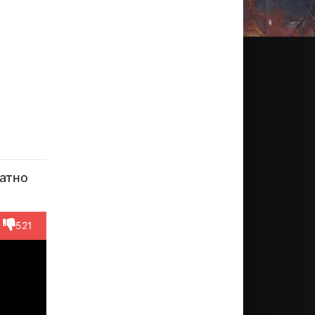
латно
521