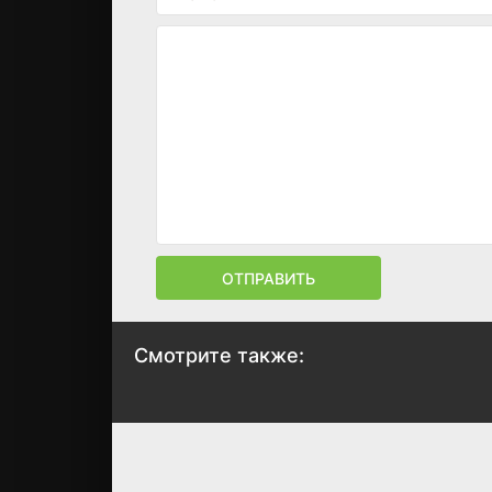
ОТПРАВИТЬ
Смотрите также:
Шанхайские
Шаранутый
Драконы: никаких
космос
оправданий
2022
2025