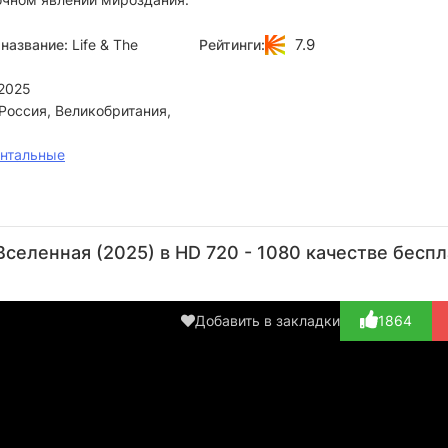
7.9
название:
Life & The
Рейтинги:
2025
Россия, Великобритания,
нтальные
Стив
Тейлор
селенная (2025) в HD 720 - 1080 качестве бесп
Актёр
(рассказчик,
озв...)
Добавить в закладки
1864