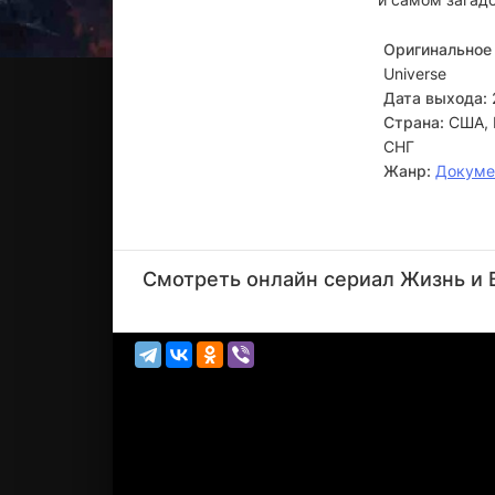
Оригинальное 
Universe
Дата выхода:
Страна:
США, 
СНГ
Жанр:
Докуме
Мэтт
Ревелло
Смотреть онлайн сериал Жизнь и В
Режиссёр