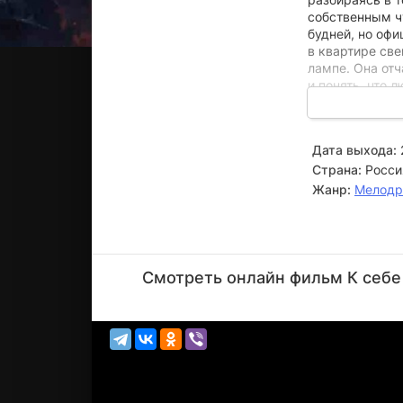
собственным чу
будней, но офи
в квартире све
лампе. Она от
и понять, что 
Судьба препод
«уроки нежност
Дата выхода:
свой внутренни
Страна:
Росси
потеряв ориент
открывать сер
Жанр:
Мелод
Артём
Ткаченко
Смотреть онлайн фильм К себе 
Актёр
(Борис)