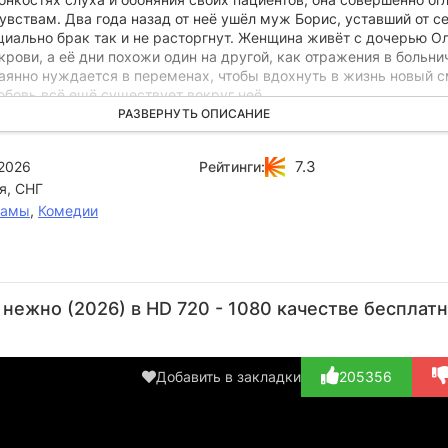
вствам. Два года назад от неё ушёл муж Борис, уставший от с
циально брак так и не расторгнут. Женщина живёт с дочерью О
крови, а её дни похожи один на другой, как отражения в больни
чаянно нуждается в переменах, чтобы вдохнуть в жизнь новый 
любовь всё ещё существует вокруг неё.
РАЗВЕРНУТЬ ОПИСАНИЕ
носит ей неожиданный дар — серию из шести встреч, похожих 
и». Каждый такой урок открывает Наде путь к себе, учит слыш
7.3
2026
Рейтинги:
й голос и дарит новую надежду на счастье. Это история о том, 
я, СНГ
иры, можно заново найти себя, научившись доверять миру и
дце для любви.
рамы
,
Комедии
Людмила
Карина
Ольга
Анна
Ле
Артемьева
Разумовская
Медынич
Ещенко
Би
нежно (2026) в HD 720 - 1080 качестве бесплат
Актёр
Актёр
Актёр
Актёр
А
(Тамара)
(Надя)
(Даша)
(Надежда)
(Вяч
Добавить в закладки
205356