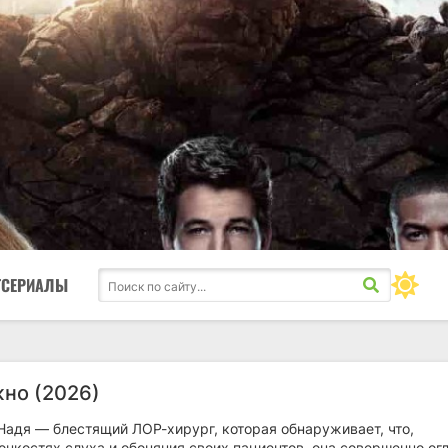
ТСЕРИАЛЫ
жно (2026)
Надя — блестящий ЛОР-хирург, которая обнаруживает, что,
онкостях слуха и обоняния своих пациентов, она совершенно ог