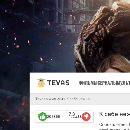
TEVAS
ФИЛЬМЫ
СЕРИАЛЫ
МУЛЬ
Tevas
»
Фильмы
» К себе нежно
К себе не
7.3
205356
76338
Сорокалетняя 
разбираясь в т