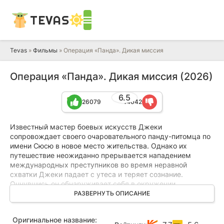
TEVAS
Tevas
»
Фильмы
» Операция «Панда». Дикая миссия
Операция «Панда». Дикая миссия (2026)
6.5
26079
14042
Известный мастер боевых искусств Джеки
сопровождает своего очаровательного панду-питомца по
имени Сюсю в новое место жительства. Однако их
путешествие неожиданно прерывается нападением
международных преступников во время неравной
схватки Джеки падает с утеса и теряет сознание.
Очнувшись он обнаруживает себя в окружении
первобытного племени дикарей.
РАЗВЕРНУТЬ ОПИСАНИЕ
Чтобы вызволить Сюсю из рук грабителей, знаменитому
Оригинальное название:
бойцу предстоит не только наладить контакт с древним