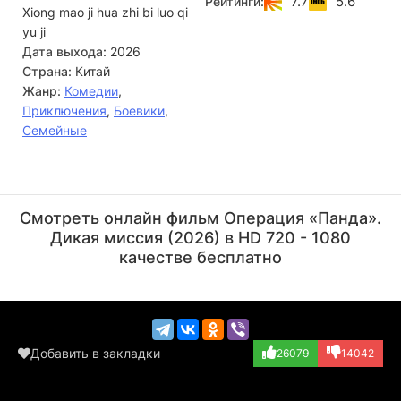
7.7
5.6
Рейтинги:
Xiong mao ji hua zhi bi luo qi
народом, но и помочь им справиться с множеством
серьезных трудностей от охоты до защиты от диких
yu ji
зверей. Джеки предстоит использовать не свою
Дата выхода:
2026
физическую силу а мудрость и изобретательность чтобы
Страна:
Китай
заслужить доверие и уважение своих новых союзников.
Жанр:
Комедии
,
Приключения
,
Боевики
,
Семейные
Джеки Чан
Юй Жунгуан
Актёр
Актёр
Смотреть онлайн фильм Операция «Панда».
(Jackie)
(Godfather)
Дикая миссия (2026) в HD 720 - 1080
качестве бесплатно
Добавить в закладки
26079
14042