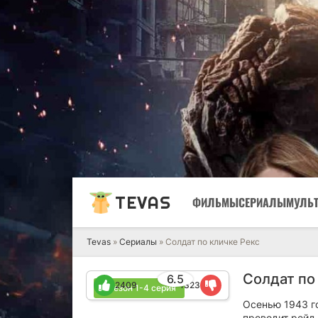
TEVAS
ФИЛЬМЫ
СЕРИАЛЫ
МУЛЬ
Tevas
»
Сериалы
» Солдат по кличке Рекс
Солдат по
6.5
2409
1323
1 сезон 1-4 серия
Осенью 1943 г
проводит рейд 