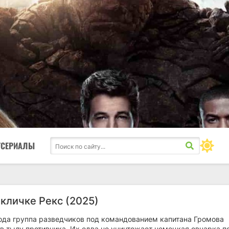
ТСЕРИАЛЫ
 кличке Рекс (2025)
ода группа разведчиков под командованием капитана Громова
в тылу противника. Их едва не уничтожает немецкая овчарка п