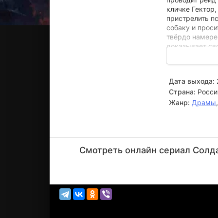
кличке Гектор,
пристрелить пс
собаку и проси
твёрдо намерен
доказывает сво
Рекс сталкива
Встреча с прош
операции разв
Дата выхода:
Страна:
Росси
Жанр:
Драмы
Михаил
Коновалов
Смотреть онлайн сериал Солдат
Актёр
(командир)