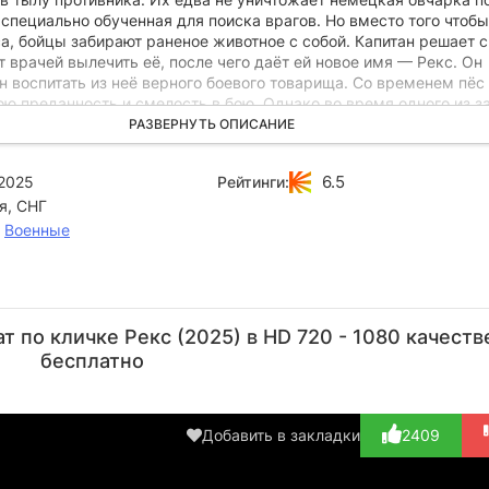
 специально обученная для поиска врагов. Но вместо того чтобы
а, бойцы забирают раненое животное с собой. Капитан решает 
т врачей вылечить её, после чего даёт ей новое имя — Рекс. Он
 воспитать из неё верного боевого товарища. Со временем пёс
ю преданность и смелость в бою. Однако во время одного из з
ется лицом к лицу со своим прежним хозяином — офицером гес
РАЗВЕРНУТЬ ОПИСАНИЕ
лым ставит под угрозу не только жизнь собаки, но и успех всей
едчиков.
6.5
2025
Рейтинги:
я, СНГ
,
Военные
Максим
Юрий
Дмитрий
Евгений
Иг
Важов
Уткин
Пустильник
Миллер
Пе
 по кличке Рекс (2025) в HD 720 - 1080 качеств
Актёр
Актёр
Актёр
Актёр
А
бесплатно
(Оберст)
(Васильев)
(Виктор
Громов)
Добавить в закладки
2409