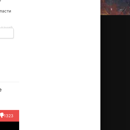
спасти
аданий
тапо.
орь
Николай
Егор
Николай
Данил
тров
Герман
Втюрин
Сальников
Смирно
е
ктёр
Актёр
Актёр
Актёр
Актёр
(Часовой)
(Ищенко)
1323