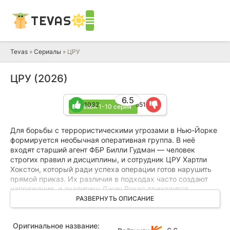
TEVAS
Tevas
»
Сериалы
» ЦРУ
ЦРУ (2026)
6.5
1032
551
1 сезон 1-10 серия
Для борьбы с террористическими угрозами в Нью-Йорке
формируется необычная оперативная группа. В неё
входят старший агент ФБР Билли Гудман — человек
строгих правил и дисциплины, и сотрудник ЦРУ Хартли
Хокстон, который ради успеха операции готов нарушить
прямой приказ. Их различия в подходах часто создают
напряжение, и аналитику Джин Рохас приходится
приложить немало усилий, чтобы сохранить в команде
РАЗВЕРНУТЬ ОПИСАНИЕ
рабочий настрой.
Оригинальное название:
Когда неизвестный злоумышленник похищает секретную