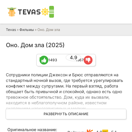
TEVAS
Tevas
»
Фильмы
» Оно. Дом зла
Оно. Дом зла (2025)
4.9
1493
1567
Сотрудники полиции Джексон и Брюс отправляются на
стандартный ночной вызов, где требуется урегулировать
конфликт между супругами. На первый взгляд, работа
обещает быть привычной и спокойной, однако есть одно
тревожное обстоятельство. Дом, куда их вызвали,
находится в неблагополучном районе, известном
скоплением наркозависимых и мелких
правонарушителей.
РАЗВЕРНУТЬ ОПИСАНИЕ
Несмотря на свой богатый опыт, полицейские
Оригинальное название:
сталкиваются с непредвиденными трудностями. Ситуация