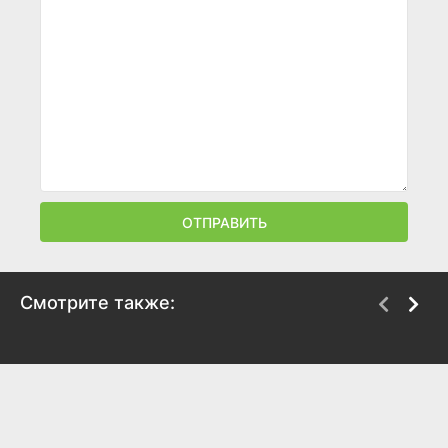
ОТПРАВИТЬ
Смотрите также:
Путь рыцаря
Примат
2025
2025
5.3
4.7
5.6
5.8