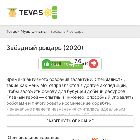
TEVAS
Tevas
»
Мультфильмы
» Звёздный рыцарь
Звёздный рыцарь (2020)
7.6
4345
1410
1 сезон 1-15 серия
Времена активного освоения галактики. Специалисты,
такие как Чэнь Мо, отправляются в долгие экспедиции,
чтобы заложить основу для будущей добычи ресурсов.
Главный герой — опытный инженер, способный управлять
роботами и пилотировать космические корабли.
Изначально планета назначения считалась идеальным
местом с мягким климатом. Но за 150 лет температура
поднялась до критических отметок, а всюду
РАЗВЕРНУТЬ ОПИСАНИЕ
расплодились смертоносные хищники. Теперь Чэнь Мо
предстоит выживать в этом аду, используя свои навыки и
Оригинальное название:
смекалку.