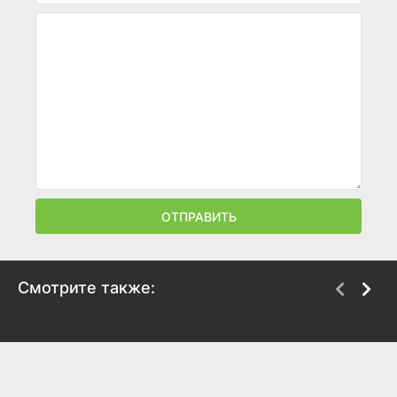
ОТПРАВИТЬ
Смотрите также:
Мишки-братишки.
Стальные стражи
План монстра
2020
2020
8.7