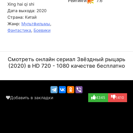
7.6
Рейтинги:
Xing hai qi shi
Дата выхода:
2020
Страна:
Китай
Жанр:
Мультфильмы
,
Фантастика
,
Боевики
Шэнь Няньжу
У Лэй
Актёр
Актёр
Смотреть онлайн сериал Звёздный рыцарь
(толковательница...)
(Дюран, озвучка)
(2020) в HD 720 - 1080 качестве бесплатно
Добавить в закладки
4345
1410