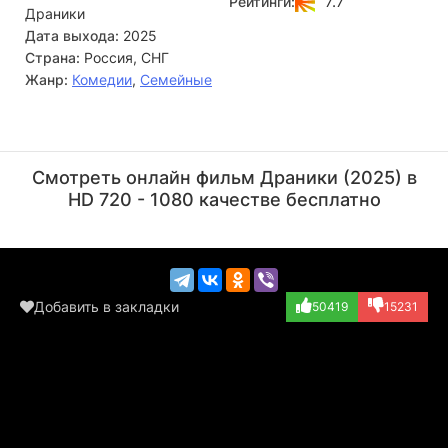
7.7
Рейтинги:
Драники
освоить кулинарные секреты, но и сплотиться перед
лицом трудностей. Смогут ли они спасти семью и
Дата выхода:
2025
превратить обычную затею в успешное предприятие?
Страна:
Россия, СНГ
Жанр:
Комедии
,
Семейные
Сергей Власов
Андрей Пынзару
Актёр
Актёр
Смотреть онлайн фильм Драники (2025) в
(Семёныч)
(папа Макса)
HD 720 - 1080 качестве бесплатно
Добавить в закладки
50419
15231