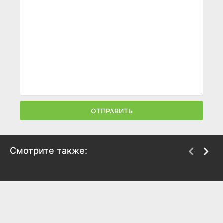
ОТПРАВИТЬ
Смотрите также:
На деревню дедушке
Ждун
2025
2025
7.7
5.2
3.6