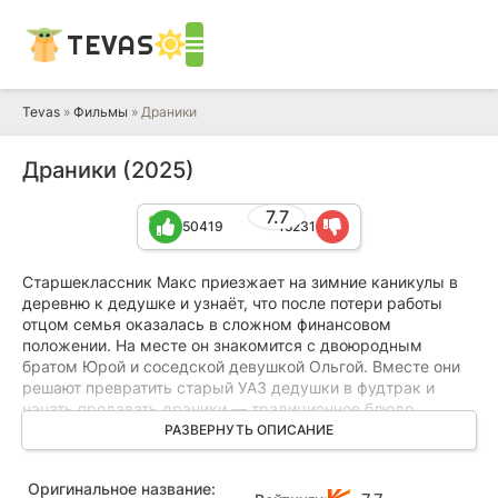
TEVAS
Tevas
»
Фильмы
» Драники
Драники (2025)
7.7
50419
15231
Старшеклассник Макс приезжает на зимние каникулы в
деревню к дедушке и узнаёт, что после потери работы
отцом семья оказалась в сложном финансовом
положении. На месте он знакомится с двоюродным
братом Юрой и соседской девушкой Ольгой. Вместе они
решают превратить старый УАЗ дедушки в фудтрак и
начать продавать драники — традиционное блюдо,
которое когда-то обожали жители России и Беларуси.
РАЗВЕРНУТЬ ОПИСАНИЕ
Чтобы бизнес пошёл в гору, герои берутся за поиск
Оригинальное название:
старинных рецептов драников. Им предстоит не только