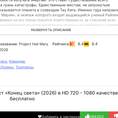
на грань катастрофы. Единственным местом, не затронутым
казывается планета в созвездии Тау Кита. Именно туда направл
е Мария», в экипаж которого входит выдающийся ученый Райле
именно на его плечи ложится ответственность за спасение всех
емя космического путешествия его помощь не требуется, поэто
ется в долгий криогенный сон, но просыпается раньше положен
РАЗВЕРНУТЬ ОПИСАНИЕ
с таинственным гуманоидом, которого называет Рокки. Кроме н
ле никого не остается. Теперь перед ними стоит непростая зада
8.4
8.4
название:
Project Hail Mary
Рейтинги:
пособ остановить «Астрофаг» и спасти Вселенную от вымирания
2026
тика
,
Комедии
,
,
Драмы
,
Триллеры
Кристофер
Райан
Фил
Роберт
Бе
Миллер
Гослинг
Лорд
Смит
 «Конец света» (2026) в HD 720 - 1080 качестве
Режиссёр
Актёр
Режиссёр
Актёр
А
бесплатно
(Ryland
(Scientist)
(
Grace)
Добавить в закладки
286203