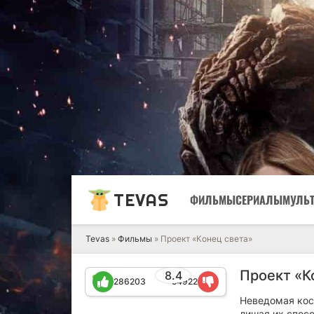
TEVAS
ФИЛЬМЫ
СЕРИАЛЫ
МУЛЬ
Tevas
»
Фильмы
» Проект «Конец света»
Проект «К
8.4
286203
54922
Неведомая кос
лишая их спосо