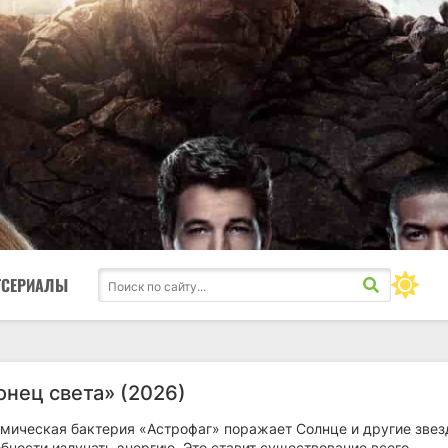
ТСЕРИАЛЫ
онец света» (2026)
мическая бактерия «Астрофаг» поражает Солнце и другие звез
бности излучать энергию. Это ставит существование всего