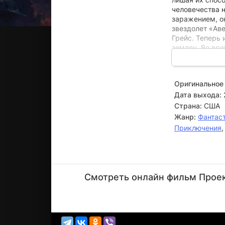
человечества 
заражением, о
звездолет «Ав
Грейс. Теперь 
землян. Во вр
Грейс погружа
из-за встречи 
двоих на кораб
Оригинальное 
вместе найти с
Дата выхода:
Страна:
США
Жанр:
Фантас
Приключения
Мэрил
Стрип
Смотреть онлайн фильм Проект
Актёр
(Rejected
Rocky,...)