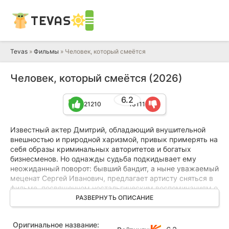
TEVAS
Tevas
»
Фильмы
» Человек, который смеётся
Человек, который смеётся (2026)
6.2
21210
13111
Известный актер Дмитрий, обладающий внушительной
внешностью и природной харизмой, привык примерять на
себя образы криминальных авторитетов и богатых
бизнесменов. Но однажды судьба подкидывает ему
неожиданный поворот: бывший бандит, а ныне уважаемый
меценат Сергей Иванович, предлагает артисту сняться в
фильме, посвященном ностальгическим воспоминаниям о
лихих девяностых.
РАЗВЕРНУТЬ ОПИСАНИЕ
Отказать такому влиятельному человеку было бы
Оригинальное название:
слишком рискованно, и актер отправляется в глухую