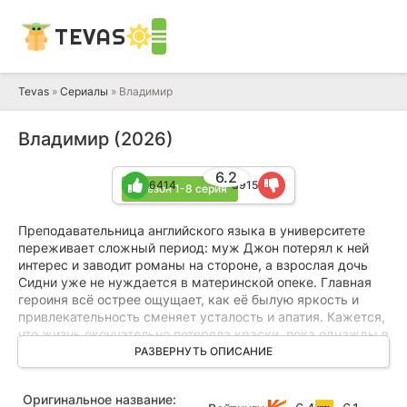
TEVAS
Tevas
»
Сериалы
» Владимир
Владимир (2026)
6.2
6414
3915
1 сезон 1-8 серия
Преподавательница английского языка в университете
переживает сложный период: муж Джон потерял к ней
интерес и заводит романы на стороне, а взрослая дочь
Сидни уже не нуждается в материнской опеке. Главная
героиня всё острее ощущает, как её былую яркость и
привлекательность сменяет усталость и апатия. Кажется,
что жизнь окончательно потеряла краски, пока однажды в
учебном заведении не появляется новый лектор
РАЗВЕРНУТЬ ОПИСАНИЕ
Владимир – харизматичный молодой человек, увлечённый
литературой не меньше самой героини. Он не только
Оригинальное название:
преподаёт, но и пробует себя в творчестве, мгновенно