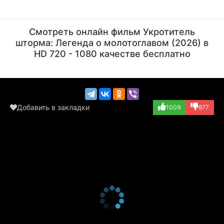
Джеймс Космо
Грант Джордж
Актёр
Актёр
Смотреть онлайн фильм Укротитель
(Dida)
(Radio Announcer)
шторма: Легенда о молотоглавом (2026) в
HD 720 - 1080 качестве бесплатно
Добавить в закладки
1009
877