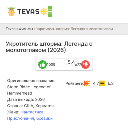
TEVAS
Tevas
»
Фильмы
» Укротитель шторма: Легенда о молотоглавом
Укротитель шторма: Легенда о
молотоглавом (2026)
5.4
1009
877
Оригинальное название:
4.7
6.2
Рейтинги:
Storm Rider: Legend of
Hammerhead
Дата выхода:
2026
Страна:
США, Хорватия
Жанр:
Фантастика
,
Приключения
,
Боевики