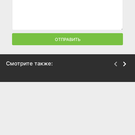
ОТПРАВИТЬ
Смотрите также:
Гренландия 2:
Полный такос
Миграция
2026
2026
5.9
7
6.5
5.2