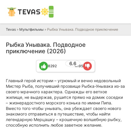
TEVAS
Tevas
»
Мультфильмы
» Рыбка Унывака. Подводное приключение
Рыбка Унывака. Подводное
приключение (2026)
6.6
8292
4195
Главный герой истории – угрюмый и вечно недовольный
Мистер Рыба, получивший прозвище Рыбка-Унывака из-за
своего мрачного характера. Однажды его ветхое
жилище, не выдержав, рушится прямо на домик соседки
– жизнерадостного морского конька по имени Пипа.
Вместо того чтобы унывать, она убеждает своего нового
знакомого отправиться в путешествие, чтобы найти
легендарную Мерцашку – крошечную волшебную рыбку,
способную исполнить любое заветное желание.