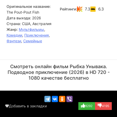
Оригинальное название:
7.3
6.3
Рейтинги:
The Pout-Pout Fish
Дата выхода:
2026
Страна:
США, Австралия
Жанр:
Мультфильмы
,
Комедии
,
Приключения
,
Фэнтези
,
Семейные
Ник Офферман
Эми Седарис
Актёр
Актёр
Смотреть онлайн фильм Рыбка Унывака.
(Mr. Fish, озвуч...)
(Dolphins, озвуч...)
Подводное приключение (2026) в HD 720 -
1080 качестве бесплатно
Добавить в закладки
8292
4195