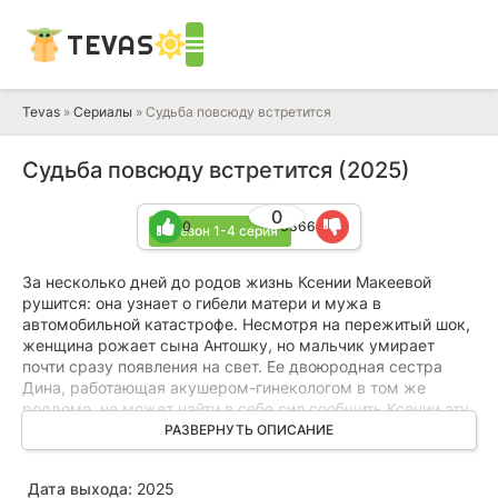
TEVAS
Tevas
»
Сериалы
» Судьба повсюду встретится
Судьба повсюду встретится (2025)
0
0
3366
1 сезон 1-4 серия
За несколько дней до родов жизнь Ксении Макеевой
рушится: она узнает о гибели матери и мужа в
автомобильной катастрофе. Несмотря на пережитый шок,
женщина рожает сына Антошку, но мальчик умирает
почти сразу появления на свет. Ее двоюродная сестра
Дина, работающая акушером-гинекологом в том же
роддоме, не может найти в себе сил сообщить Ксении эту
страшную новость. В отчаянном порыве она идет на
РАЗВЕРНУТЬ ОПИСАНИЕ
должностное преступление – подменяет умершего
племянника на живого новорожденного, чья мать
Дата выхода:
2025
скончалась при родах от большой кровопотери и без