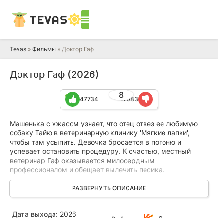
TEVAS
Tevas
»
Фильмы
» Доктор Гаф
Доктор Гаф (2026)
8
47734
12083
Машенька с ужасом узнает, что отец отвез ее любимую
собаку Тайю в ветеринарную клинику 'Мягкие лапки',
чтобы там усыпить. Девочка бросается в погоню и
успевает остановить процедуру. К счастью, местный
ветеринар Гаф оказывается милосердным
профессионалом и обещает вылечить песика.
В ту же ночь ситуация принимает неожиданный оборот:
РАЗВЕРНУТЬ ОПИСАНИЕ
подручные жестокого злодея Бромлея похищают всех
собак из клиники, намереваясь продать их для жестоких
Дата выхода:
2026
экспериментов. Теперь Машеньке и доктору Гафу