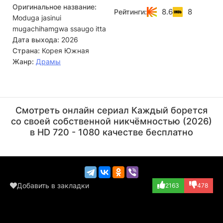
Оригинальное название:
справиться с внутренними барьерами. Героям предстоит
8.6
8
Рейтинги:
Moduga jasinui
не только обрести поддержку, но и разобраться в себе,
чтобы преодолеть творческие и личные кризисы.
mugachihamgwa ssaugo itta
Дата выхода:
2026
Страна:
Корея Южная
Жанр:
Драмы
О Джон-сэ
Пак Хэ-джун
Актёр
Актёр
Смотреть онлайн сериал Каждый борется
(Park Gyeong-se)
(Hwang Jin-man)
со своей собственной никчёмностью (2026)
в HD 720 - 1080 качестве бесплатно
Добавить в закладки
2163
478