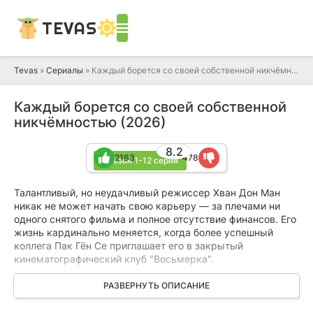
TEVAS
Tevas
»
Сериалы
» Каждый борется со своей собственной никчёмностью
Каждый борется со своей собственной
никчёмностью (2026)
8.2
2163
478
1 сезон 1-12 серия
Талантливый, но неудачливый режиссер Хван Дон Ман
никак не может начать свою карьеру — за плечами ни
одного снятого фильма и полное отсутствие финансов. Его
жизнь кардинально меняется, когда более успешный
коллега Пак Гён Се приглашает его в закрытый
кинематографический клуб "Восьмерка".
В этом эксклюзивном сообществе собрались люди, так
РАЗВЕРНУТЬ ОПИСАНИЕ
или иначе связанные с миром кино. Каждый из них
переживает непростой период в жизни и пытается