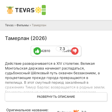
TEVAS
Tevas
»
Фильмы
» Тамерлан
Тамерлан (2026)
7.3
42810
15995
Действие разворачивается в XIV столетии. Великая
Монгольская держава начинает распадаться,
судьбоносный Шёлковый путь охвачен беззаконием, а
процветающие прежде города превращаются в
пепелища. В этот смутный период закалённый в
сражениях Тимур Барлас возвращается в родные земли.
Его мечты вовсе не о покорении городов и создании
империи от индийских земель до Персии. Вместо этого
РАЗВЕРНУТЬ ОПИСАНИЕ
его главная битва происходит здесь и сейчас: он
сражается за сохранение чести своего рода, за свою
Оригинальное название:
любовь, за возможность светлого будущего для