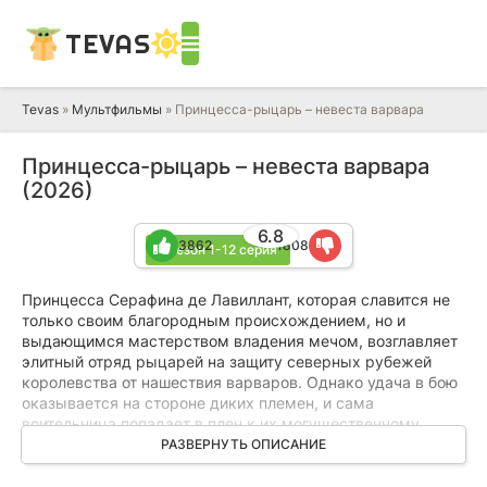
TEVAS
Tevas
»
Мультфильмы
» Принцесса-рыцарь – невеста варвара
Принцесса-рыцарь – невеста варвара
(2026)
6.8
3862
1808
1 сезон 1-12 серия
Принцесса Серафина де Лавиллант, которая славится не
только своим благородным происхождением, но и
выдающимся мастерством владения мечом, возглавляет
элитный отряд рыцарей на защиту северных рубежей
королевства от нашествия варваров. Однако удача в бою
оказывается на стороне диких племен, и сама
воительница попадает в плен к их могущественному
вождю Веору. Стремясь прекратить вековую вражду,
РАЗВЕРНУТЬ ОПИСАНИЕ
варварский лидер проявляет к пленнице неожиданное
внимание и предлагает ей стать его женой.