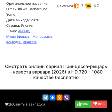
Оригинальное название:
7.2
6.7
Рейтинги:
Himekishi wa Barbaroi no
Упрямая принцесса, чье сердце принадлежит лишь долгу
и королевству, решительно отвергает подобный союз.
Yome
Несмотря на роскошь и почести, которыми ее окружают в
Дата выхода:
2026
лагере врагов, Серафина остается непреклонной. Между
Страна:
Япония
гордой воительницей и вождем варваров
Жанр:
Аниме
,
разворачивается напряженная борьба характеров и
Мультфильмы
,
Мелодрамы
,
принципов, где на кону стоит не только судьба двух
Комедии
,
Фэнтези
народов, но и возможность зарождения чувств там, где,
казалось бы, возможна лишь ненависть.
Хироси Камия
Аки Тоёсаки
Актёр
Актёр
Смотреть онлайн сериал Принцесса-рыцарь
(Sidius, озвучка)
(Alyssa Malcius,...)
– невеста варвара (2026) в HD 720 - 1080
качестве бесплатно
Добавить в закладки
3862
1808