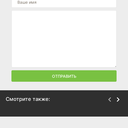
ОТПРАВИТЬ
Смотрите также:
Догмен: Пушистая
Шелдон Планктон:
справедливость
Фильм
2025
2025