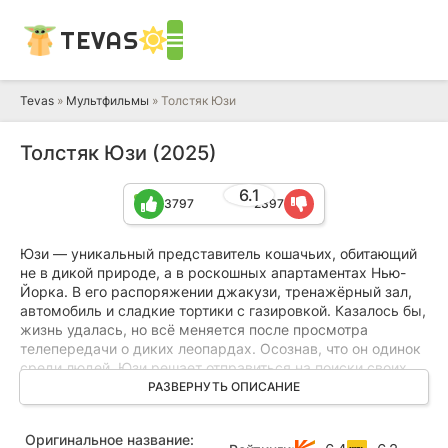
TEVAS
Tevas
»
Мультфильмы
» Толстяк Юзи
Толстяк Юзи (2025)
6.1
3797
2397
Юзи — уникальный представитель кошачьих, обитающий
не в дикой природе, а в роскошных апартаментах Нью-
Йорка. В его распоряжении джакузи, тренажёрный зал,
автомобиль и сладкие тортики с газировкой. Казалось бы,
жизнь удалась, но всё меняется после просмотра
телепередачи о диких леопардах. Осознав, что он одинок
среди людей, Юзи решает отправиться на поиски своих
настоящих сородичей.
РАЗВЕРНУТЬ ОПИСАНИЕ
Вместе с уличным котом Бобби, который знает все
Оригинальное название:
закоулки мегаполиса, Юзи пускается в увлекательное