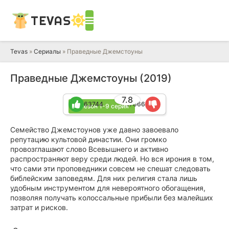
TEVAS
Tevas
»
Сериалы
» Праведные Джемстоуны
Праведные Джемстоуны (2019)
7.8
63744
17666
4 сезон 1-9 серия
Семейство Джемстоунов уже давно завоевало
репутацию культовой династии. Они громко
провозглашают слово Всевышнего и активно
распространяют веру среди людей. Но вся ирония в том,
что сами эти проповедники совсем не спешат следовать
библейским заповедям. Для них религия стала лишь
удобным инструментом для невероятного обогащения,
позволяя получать колоссальные прибыли без малейших
затрат и рисков.