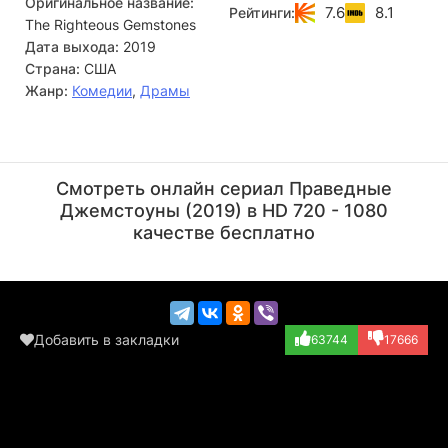
Оригинальное название:
7.6
8.1
Рейтинги:
The Righteous Gemstones
Дата выхода:
2019
Страна:
США
Жанр:
Комедии
,
Драмы
Эрик Робертс
Дермот Малруни
Актёр
Актёр
Смотреть онлайн сериал Праведные
(Junior Marsh)
(John Wesley Sea...)
Джемстоуны (2019) в HD 720 - 1080
качестве бесплатно
Добавить в закладки
63744
17666