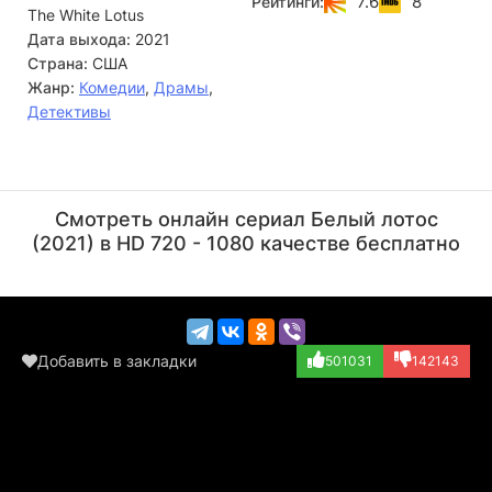
7.6
8
Рейтинги:
The White Lotus
её муж Марк, постоянно ссорится из-за его
легкомысленности. Врачи подозревают у Марка
Дата выхода:
2021
онкологическое заболевание, но он упрямо избегает
Страна:
США
необходимого обследования. Эта тревожная ситуация
Жанр:
Комедии
,
Драмы
,
лишь усугубляет и без того напряжённые отношения
Детективы
между супругами.
Джейсон Айзекс
Молли Шеннон
Актёр
Актёр
Смотреть онлайн сериал Белый лотос
(Timothy Ratliff)
(Kitty Patton)
(2021) в HD 720 - 1080 качестве бесплатно
Добавить в закладки
501031
142143