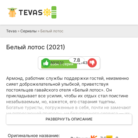
TEVAS
Tevas
»
Сериалы
» Белый лотос
Белый лотос (2021)
7.8
501031
142143
4 сезон 1 серия
Армонд, работник службы поддержки гостей, неизменно
сияет доброжелательной улыбкой, приветствуя
постояльцев гавайского отеля «Белый лотос». Он
прикладывает все усилия, чтобы их отдых стал поистине
незабываемым, но, кажется, его старания тщетны.
Богатые туристы, погруженные в себя, почти не замечают
ни потрясающей природы, ни безупречного сервиса — их
мысли заняты собственными проблемами.
РАЗВЕРНУТЬ ОПИСАНИЕ
Зрелая пара, Николь, высокопоставленная
Оригинальное название:
руководительница в крупной косметической компании, и