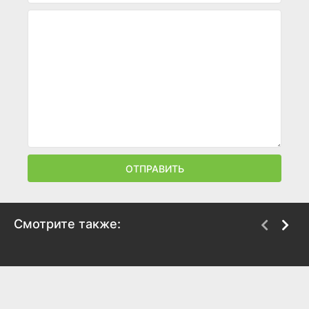
ОТПРАВИТЬ
Смотрите также:
Засланец из космоса
Смерть в раю
2021
2011
8
8
7.9
7.8