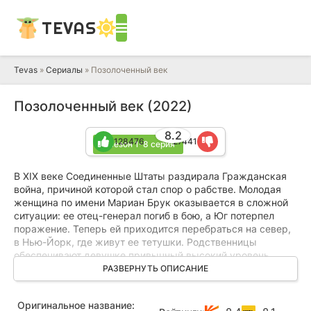
TEVAS
Tevas
»
Сериалы
» Позолоченный век
Позолоченный век (2022)
8.2
128476
27441
3 сезон 1-8 серия
В XIX веке Соединенные Штаты раздирала Гражданская
война, причиной которой стал спор о рабстве. Молодая
женщина по имени Мариан Брук оказывается в сложной
ситуации: ее отец-генерал погиб в бою, а Юг потерпел
поражение. Теперь ей приходится перебраться на север,
в Нью-Йорк, где живут ее тетушки. Родственницы
обеспечивают девушке привычный высокий уровень
жизни, но строго следуют устаревшим правилам и
РАЗВЕРНУТЬ ОПИСАНИЕ
догмам. Мариан предстоит сделать первые шаги в
высшем свете и научиться балансировать между
Оригинальное название:
интересами разных слоев общества, чтобы найти свое