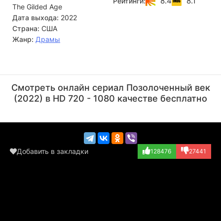
8.4
8.1
Рейтинги:
The Gilded Age
место и обрести личное счастье.
Дата выхода:
2022
Страна:
США
Жанр:
Драмы
Боб Лещак
Дилан Бейкер
Актёр
Актёр
Смотреть онлайн сериал Позолоченный век
(Crash Photograp...)
(Dr. Logan)
(2022) в HD 720 - 1080 качестве бесплатно
Добавить в закладки
128476
27441