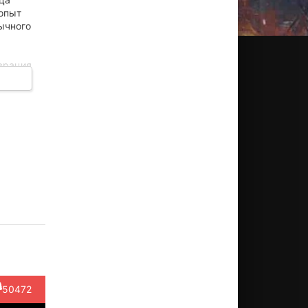
 опыт
бычного
врация
сло,
грии,
гает
астиан
Исаак
Фелисити
Мэтт
Джонат
Стэн
Де
Джонс
Девере
Хайд
Банколе
Актёр
Актёр
Актёр
Актёр
Актёр
(Erzsébet
(Mayor
(Leslie
(Gordon)
Tóth)
Kinney
Woodrow
50472
(c...)