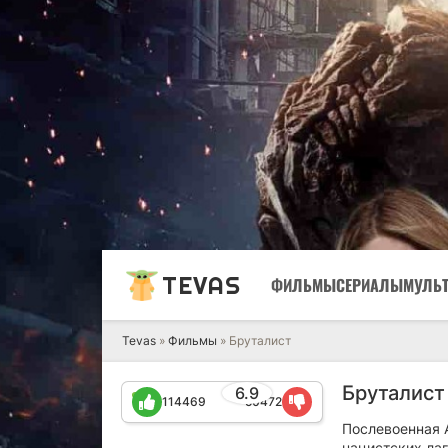
TEVAS
ФИЛЬМЫ
СЕРИАЛЫ
МУЛЬ
Tevas
»
Фильмы
» Бруталист
Бруталист
6.9
114469
50472
Послевоенная 
нацистских ла