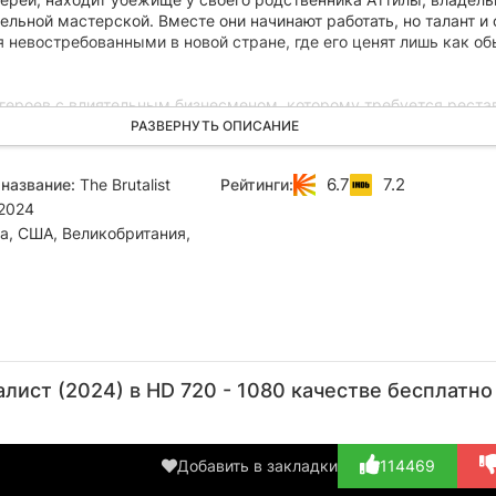
льной мастерской. Вместе они начинают работать, но талант и
 невостребованными в новой стране, где его ценят лишь как о
 героев с влиятельным бизнесменом, которому требуется реста
иотеки. Поначалу он скептически относится к предложениям Ла
РАЗВЕРНУТЬ ОПИСАНИЕ
аку. Но, узнав о его образовании и богатом опыте работы в Вен
никается уважением к архитектору и с воодушевлением предла
6.7
7.2
название:
The Brutalist
Рейтинги:
ество.
2024
а, США, Великобритания,
Джоэл
Гай
Марион
Алессандро
Себ
Эдгертон
Пирс
Котийяр
Нивола
лист (2024) в HD 720 - 1080 качестве бесплатно
Актёр
Актёр
Актёр
Актёр
(László
(Harrison
(Erzsébet
(Attila)
Toth)
Lee Va...)
Tóth)
Добавить в закладки
114469