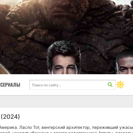
ТСЕРИАЛЫ
 (2024)
Америка. Ласло Тот, венгерский архитектор, переживший ужас
герей, находит убежище у своего родственника Аттилы, владель