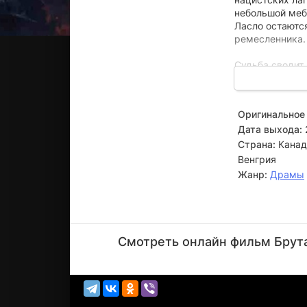
небольшой мебе
Ласло остаются
ремесленника.
Судьба сводит
старинной библ
не доверяя чуж
бизнесмен про
Оригинальное 
ему сотруднич
Дата выхода:
Страна:
Канад
Венгрия
Жанр:
Драмы
Эдриан
Броуди
Смотреть онлайн фильм Брута
Актёр
(László
Tóth)