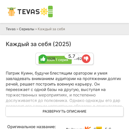
TEVAS
Tevas
»
Сериалы
» Каждый за себя
Каждый за себя (2025)
5.7
1528
1162
2 сезон 1 серия
Патрик Куинн, будучи блестящим оратором и умея
завладевать вниманием аудитории на протяжении долгих
речей, решает построить военную карьеру. Он
переезжает с одной базы на другую, выступая на
торжественных мероприятиях, и постепенно
дослуживается до полковника. Однако однажды его дар
подводит его самым неприятным образом: в присутствии
высших офицеров он резко отклоняется от
РАЗВЕРНУТЬ ОПИСАНИЕ
запланированной темы и начинает жестко критиковать их
действия. Скандал приводит к тому, что провинившегося
Оригинальное название:
отправляют на маленькую базу Шропсдорф,