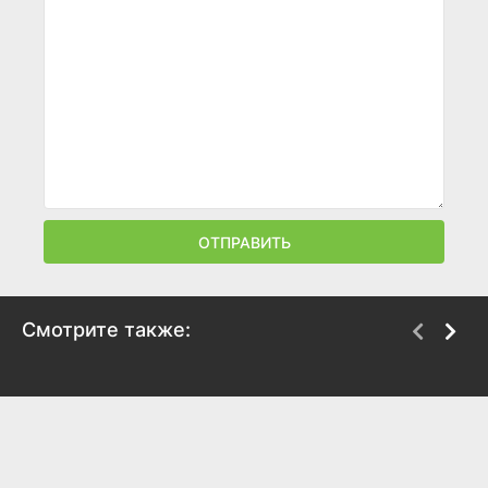
ОТПРАВИТЬ
Смотрите также:
Модерн прошлого века
Док
2025
2025
7.2
7.4
7.1
7.3