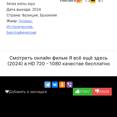
7.3
8.1
Рейтинги:
Ainda estou aqui
полон преград, но ради семьи она готова на всё.
Дата выхода:
2024
Страна:
Франция, Бразилия
Жанр:
Драмы
,
Исторические
,
Биографические
Уолтер Саллес
Тельмо Фернандес
Режиссёр
Актёр
Смотреть онлайн фильм Я всё ещё здесь
(Lino Machado)
(2024) в HD 720 - 1080 качестве бесплатно
Добавить в закладки
117617
35530