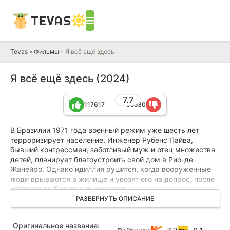
TEVAS
Tevas
»
Фильмы
» Я всё ещё здесь
Я всё ещё здесь (2024)
7.7
117617
35530
В Бразилии 1971 года военный режим уже шесть лет
терроризирует население. Инженер Рубенс Пайва,
бывший конгрессмен, заботливый муж и отец множества
детей, планирует благоустроить свой дом в Рио-де-
Жанейро. Однако идиллия рушится, когда вооруженные
люди врываются в жилище и увозят его на допрос, после
которого он бесследно исчезает.
РАЗВЕРНУТЬ ОПИСАНИЕ
Супруга Рубенса, Юнис, отказывается мириться с
потерей. Она начинает отчаянную борьбу, стремясь
Оригинальное название:
узнать правду и вернуть своего возлюбленного. Её путь