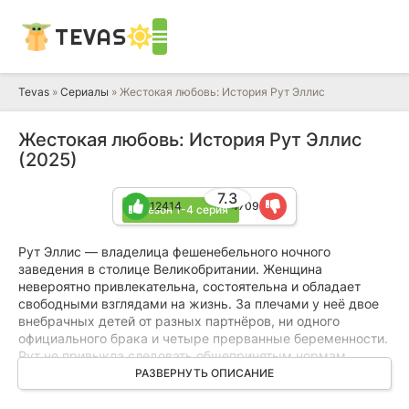
TEVAS
Tevas
»
Сериалы
» Жестокая любовь: История Рут Эллис
Жестокая любовь: История Рут Эллис
(2025)
7.3
12414
4709
1 сезон 1-4 серия
Рут Эллис — владелица фешенебельного ночного
заведения в столице Великобритании. Женщина
невероятно привлекательна, состоятельна и обладает
свободными взглядами на жизнь. За плечами у неё двое
внебрачных детей от разных партнёров, ни одного
официального брака и четыре прерванные беременности.
Рут не привыкла следовать общепринятым нормам.
РАЗВЕРНУТЬ ОПИСАНИЕ
В пятидесятые годы за бизнес-леди начинает ухаживать
видный автогонщик по имени Дэвид Блейкли. Однако у