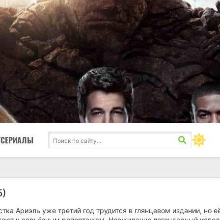
ТСЕРИАЛЫ
5)
ка Ариэль уже третий год трудится в глянцевом издании, но е
кают к серьёзным репортажам. Неожиданно легендарный испол