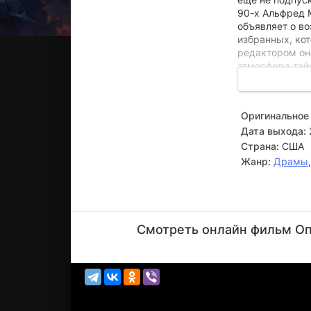
90-х Альфред М
объявляет о в
избранных, ко
редактором он
атмосфера тайн
ощущает, что 
минутой в этом
истинных намер
Оригинальное 
Дата выхода:
Страна:
США
Жанр:
Драмы
Джон
Малкович
Смотреть онлайн фильм Опу
Актёр
(Alfred
Moretti)