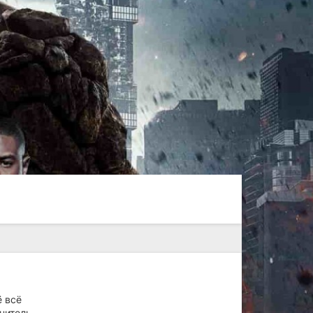
ё всё
нитель