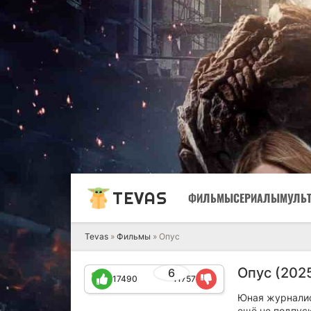
TEVAS
ФИЛЬМЫ
СЕРИАЛЫ
МУЛЬ
Tevas
»
Фильмы
» Опус
Опус (202
6
17490
11757
Юная журналист
ещё не подпус