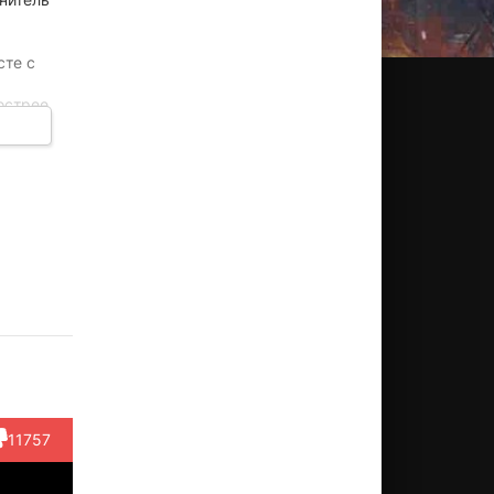
сте с
острее
ждой
я в
Марк
Айо
Кристал
Татанка
Мюррэ
ертсен
Эдебири
Майес
Минс
Бартлет
Актёр
Актёр
Актёр
Актёр
Актёр
ll Lotto)
(Ariel
(Mother
(Najee)
(Stan
Ecton)
Levelist...)
Sullivan)
11757