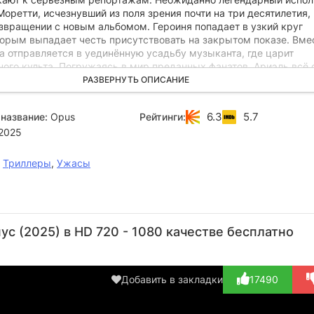
оретти, исчезнувший из поля зрения почти на три десятилетия,
озвращении с новым альбомом. Героиня попадает в узкий круг
торым выпадает честь присутствовать на закрытом показе. Вме
а отправляется в уединённую усадьбу музыканта, где царит
ого культа. Погружаясь в мир преданных фанатов, Ариэль всё 
за фасадом творческого вечера скрывается нечто опасное. С ка
РАЗВЕРНУТЬ ОПИСАНИЕ
 загадочном месте её тревога нарастает, заставляя сомневатьс
ениях кумира миллионов.} { } { }
6.3
5.7
название:
Opus
Рейтинги:
2025
,
Триллеры
,
Ужасы
Тони
Розарио
Джульетт
Майкл
Хейл
Доусон
Льюис
Е.
Сив
с (2025) в HD 720 - 1080 качестве бесплатно
Стогнер
Актёр
Актёр
Актёр
(Soledad
(Billie
(Clara
Актёр
(Bi
Yusef)
Holiday,...)
Armstrong)
(Levelist /
Добавить в закладки
17490
Arti...)