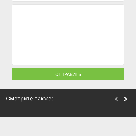
ОТПРАВИТЬ
Смотрите также:
Слухи
Мой сосед — монстр
2024
2024
5.1
4.8
6.1
6.4