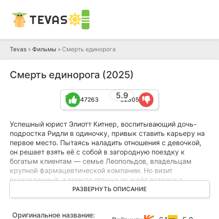
TEVAS
Tevas
»
Фильмы
» Смерть единорога
Смерть единорога (2025)
5.9
47263
32305
Успешный юрист Элиотт Китнер, воспитывающий дочь-
подростка Ридли в одиночку, привык ставить карьеру на
первое место. Пытаясь наладить отношения с девочкой,
он решает взять её с собой в загородную поездку к
богатым клиентам — семье Леопольдов, владельцам
крупной фармацевтической компании. Но визит
вынужденный, и вместо отдыха их ждёт встреча с
загадочным поместьем и его опасными секретами.
РАЗВЕРНУТЬ ОПИСАНИЕ
По дороге к усадьбе Элиотт, страдающий от сильной
Оригинальное название:
аллергии, отвлекается от управления и случайно сбивает