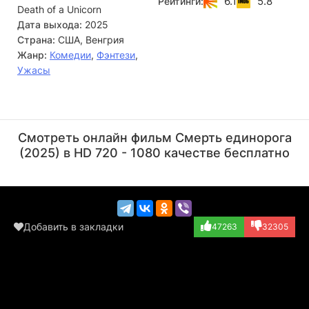
6.1
5.8
Рейтинги:
Death of a Unicorn
насмерть небольшое существо. Это оказывается
молодым единорогом, чья кровь и плоть обладают
Дата выхода:
2025
волшебными целительными свойствами от всех болезней.
Страна:
США, Венгрия
Не подозревая о последствиях, Леопольды забирают тело
Жанр:
Комедии
,
Фэнтези
,
для своих нужд, не догадываясь, что родители жеребёнка
Ужасы
уже готовят жестокое возмездие всем, кто причастен к
смерти их детёныша.
Пол Радд
Ричард Э. Грант
Актёр
Актёр
Смотреть онлайн фильм Смерть единорога
(Elliot)
(Odell)
(2025) в HD 720 - 1080 качестве бесплатно
Добавить в закладки
47263
32305