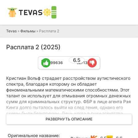
TEVAS
Tevas
»
Фильмы
» Расплата 2
Расплата 2 (2025)
6.5
99636
52713
Кристиан Вольф страдает расстройством аутистического
спектра, благодаря которому он обладает
феноменальными математическими способностями. Этот
талант он использует для отмывания огромных денежных
сумм для криминальных структур. ФБР в лице агента Рэя
Кинга долго пыталось выйти на след гения, однако его
схемы были безупречны. Лишь когда в руки агентства
FinCEN попадают его клиенты, удается зацепиться за
РАЗВЕРНУТЬ ОПИСАНИЕ
ниточку.
Оригинальное название:
Рэй Кинг делает успешную карьеру и становится