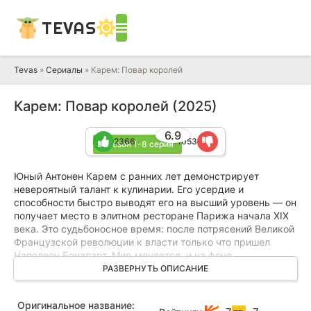
TEVAS
Tevas
»
Сериалы
» Карем: Повар королей
Карем: Повар королей (2025)
6.9
2366
1053
1 сезон 1-8 серия
Юный Антонен Карем с ранних лет демонстрирует
невероятный талант к кулинарии. Его усердие и
способности быстро выводят его на высший уровень — он
получает место в элитном ресторане Парижа начала XIX
века. Это судьбоносное время: после потрясений Великой
Французской революции к власти только что пришел
Наполеон Бонапарт. Мир меняется, и на фоне
исторических событий разворачивается история простого
РАЗВЕРНУТЬ ОПИСАНИЕ
помощника кондитера.
Оригинальное название:
В один из вечеров на закрытом приеме императору