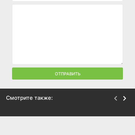
ОТПРАВИТЬ
Смотрите также:
Этуаль
Чед Пауэрс
2025
2025
7.5
7.5
7.3
7.5