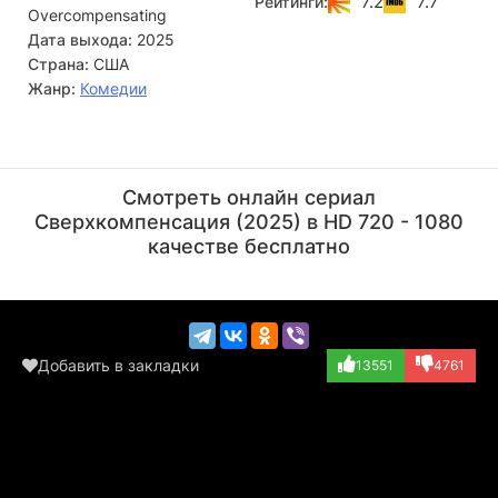
7.2
7.7
Рейтинги:
Overcompensating
переживает ровно те же трудности. Вместе им предстоит
разобраться, кто они на самом деле — не только для
Дата выхода:
2025
других, но и для себя.
Страна:
США
Жанр:
Комедии
Андреа Мартин
Кайл Маклоклен
Актёр
Актёр
Смотреть онлайн сериал
(Yates Dean)
(John)
Сверхкомпенсация (2025) в HD 720 - 1080
качестве бесплатно
Добавить в закладки
13551
4761