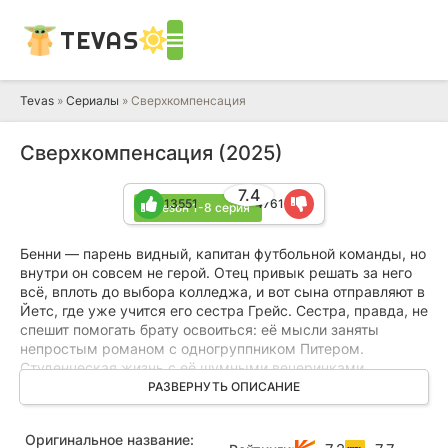
TEVAS
Tevas
»
Сериалы
» Сверхкомпенсация
Сверхкомпенсация (2025)
7.4
13551
4761
1 сезон 1-8 серия
Бенни — парень видный, капитан футбольной команды, но
внутри он совсем не герой. Отец привык решать за него
всё, вплоть до выбора колледжа, и вот сына отправляют в
Йетс, где уже учится его сестра Грейс. Сестра, правда, не
спешит помогать брату освоиться: её мысли заняты
непростым романом с одногруппником Питером.
Студенческая жизнь с её шумными вечеринками,
алкоголем и бесконечными интрижками кажется Бенни
РАЗВЕРНУТЬ ОПИСАНИЕ
чужой — он неуверенно чувствует себя в этой атмосфере,
совсем не так, как на поле. Судьба, словно сжалившись,
Оригинальное название:
сталкивает его с Кармен — девушкой, которая