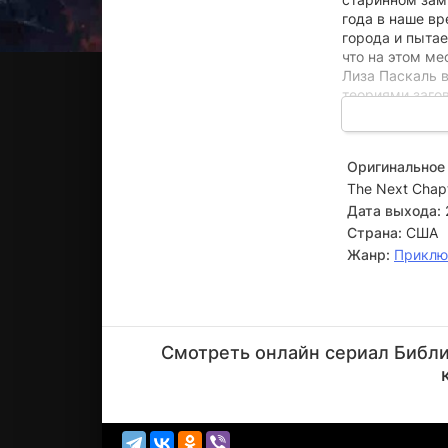
года в наше в
города и пытае
что на этом ме
Лиза Паскаль 
теориями загов
настаивает на 
Викрам, воспи
Оригинальное 
привыкает к с
The Next Chap
древнюю магию
ним современн
Дата выхода:
множество зах
Страна:
США
время.
Жанр:
Приклю
Дин
Девлин
Смотреть онлайн сериал Библио
Режиссёр