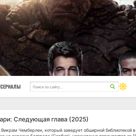
ТСЕРИАЛЫ
ари: Следующая глава (2025)
, Викрам Чемберлен, который заведует обширной библиотекой в
ке на окраине Белграда (Сербия), неожиданно переносится из 