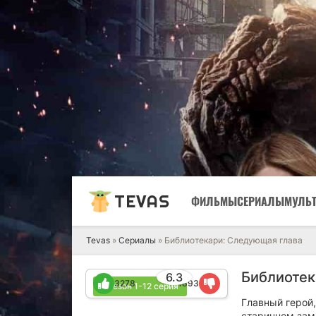
TEVAS
ФИЛЬМЫ
СЕРИАЛЫ
МУЛЬ
Tevas
»
Сериалы
» Библиотекари: Следующая глава
Библиотек
6.3
3278
1893
1 сезон 1-12 серия
Главный герой
старинном зам