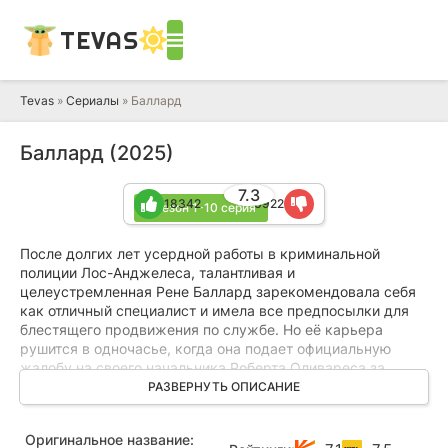
TEVAS
Tevas
»
Сериалы
» Баллард
Баллард (2025)
7.3
18342
6922
1 сезон 1-10 серия
После долгих лет усердной работы в криминальной
полиции Лос-Анджелеса, талантливая и
целеустремленная Рене Баллард зарекомендовала себя
как отличный специалист и имела все предпосылки для
блестящего продвижения по службе. Но её карьера
рушится в одночасье, когда она подает официальную
жалобу на своего начальника Роберта Оливареса за
сексуальные домогательства. Руководство не желает
РАЗВЕРНУТЬ ОПИСАНИЕ
разбираться и встает на сторону обвиняемого, предлагая
Баллард перевод в самый непрестижный отдел по работе
Оригинальное название:
с нераскрытыми делами.