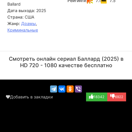
7.1
7.5
Рейтинги:
Ballard
Дата выхода:
2025
Страна:
США
Жанр:
Драмы
,
Криминальные
Эми Хилл
Джим Рэш
Актёр
Актёр
Смотреть онлайн сериал Баллард (2025) в
(Tutu)
(Leo)
HD 720 - 1080 качестве бесплатно
Добавить в закладки
18342
6922