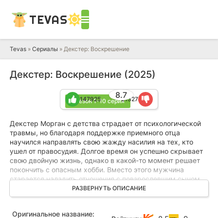
TEVAS
Tevas
»
Сериалы
» Декстер: Воскрешение
Декстер: Воскрешение (2025)
8.7
147925
21327
1 сезон 1-10 серия
Декстер Морган с детства страдает от психологической
травмы, но благодаря поддержке приемного отца
научился направлять свою жажду насилия на тех, кто
ушел от правосудия. Долгое время он успешно скрывает
свою двойную жизнь, однако в какой-то момент решает
покончить с опасным хобби. Вместо этого мужчина
старается наладить отношения с повзрослевшим сыном
Гаррисоном, который унаследовал от отца не самые
РАЗВЕРНУТЬ ОПИСАНИЕ
лучшие черты. Трагическая случайность приводит к тому,
что парень стреляет в отца и, думая, что убил его, сбегает
Оригинальное название:
в Нью-Йорк. На самом деле Декстер выживает и