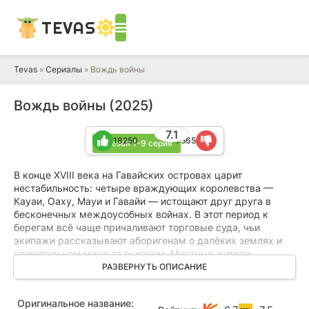
TEVAS
Tevas
»
Сериалы
» Вождь войны
Вождь войны (2025)
7.1
18250
7565
1 сезон 1-9 серия
В конце XVIII века на Гавайских островах царит
нестабильность: четыре враждующих королевства —
Кауаи, Оаху, Мауи и Гавайи — истощают друг друга в
бесконечных междоусобных войнах. В этот период к
берегам всё чаще причаливают торговые суда, чьи
экипажи рассказывают аборигенам о далёких землях и
удивительном мире за океаном. Местные жители,
запертые в изолированном обществе, впервые осознают
РАЗВЕРНУТЬ ОПИСАНИЕ
существование огромной, неведомой реальности.
Оригинальное название:
Юный воин Каиана, движимый жаждой приключений,