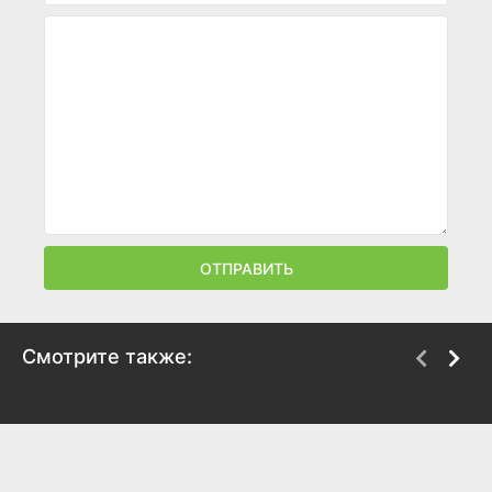
ОТПРАВИТЬ
Смотрите также:
Карем: Повар королей
Салаги
2025
2025
7
7
7.9
7.9