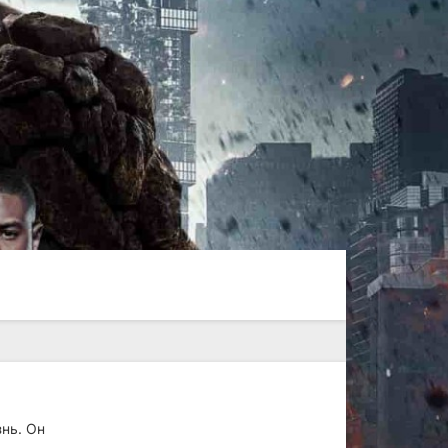
нь. Он