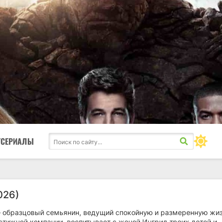
ТСЕРИАЛЫ
026)
 образцовый семьянин, ведущий спокойную и размеренную жиз
стижной компании, воспитывает с женой Ингрид троих детей и