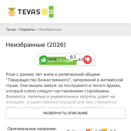
TEVAS
Tevas
»
Сериалы
» Неизбранные
Неизбранные (2026)
6.1
1645
1043
1 сезон 1-6 серия
Рози с ранних лет жила в религиозной общине
"Товарищество Божественного", затерянной в английской
глуши. Она вышла замуж за послушного и тихого Адама,
который слепо следует наставлениям старейшины
Филиппса. Нелепые и унизительные запреты давят на
женщину, и единственной отрадой для нее становится
забота о маленькой дочери Грейс, у которой есть
проблемы со слухом.
РАЗВЕРНУТЬ ОПИСАНИЕ
Однажды разыгралась сильная буря. Испуганная Грейс
Оригинальное название:
выбежала из дома, и обезумевшая от тревоги Рози