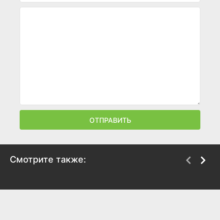
ОТПРАВИТЬ
Смотрите также:
Пропавшая
Под солончаком
2026
2026
6.6
7.2
6.2
6.2