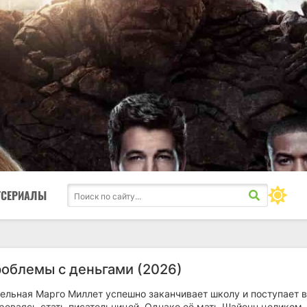
ТСЕРИАЛЫ
роблемы с деньгами (2026)
тельная Марго Миллет успешно заканчивает школу и поступает в
реваясь стать писательницей. Однако её мать Шайенн целиком