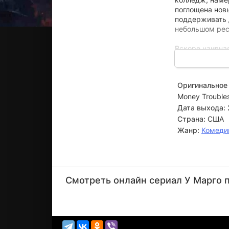
поглощена нов
поддерживать 
небольшом рес
Вскоре наивна
и красноречив
жизнь. Их связ
знакомых, она 
Оригинальное 
шумного сына. 
Money Trouble
Чтобы прокорми
Дата выхода:
пытается прив
Страна:
США
приходит с тр
Жанр:
Комеди
непутевый оте
готов поддержа
Николь
Кидман
Смотреть онлайн сериал У Марго п
Актёр