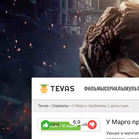
TEVAS
ФИЛЬМЫ
СЕРИАЛЫ
МУЛЬ
Tevas
»
Сериалы
» У Марго проблемы с деньгами
У Марго п
6.9
6818
3106
1 сезон 1-8 серия
Умная и мечта
колледж, наме