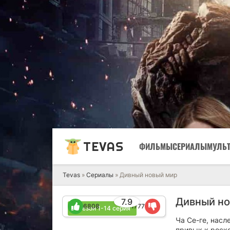
TEVAS
ФИЛЬМЫ
СЕРИАЛЫ
МУЛЬ
Tevas
»
Сериалы
» Дивный новый мир
Дивный но
7.9
6808
1777
1 сезон 1-14 серия
Ча Се-ге, насл
привык к роск