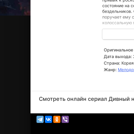
состояние на 
бездельников.
поручает ему с
колоссальную 
На съемочной 
актрису, чья к
сильного харак
Оригинальное 
вселяется дух
Дата выхода:
была умна, амб
признана собла
Страна:
Корея
Жанр:
Мелод
Попав из загр
контроль над е
в которой проб
Чан
столкнуться в
Сын-
Смотреть онлайн сериал Дивный но
джо
Актёр
(Choi
Moon-do)