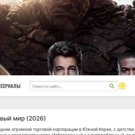
ТСЕРИАЛЫ
вый мир (2026)
едник огромной торговой корпорации в Южной Корее, с детства
оши и вседозволенности. Избалованный и самовлюбленный, он т