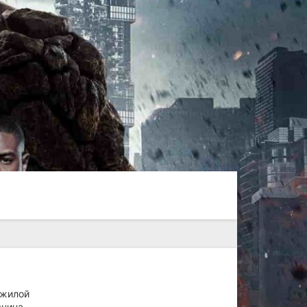
ожилой
нина.