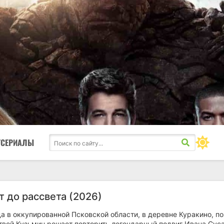
ТСЕРИАЛЫ
т до рассвета (2026)
а в оккупированной Псковской области, в деревне Куракино, п
твей Кузьмин решает повторить легендарный подвиг Ивана Суса