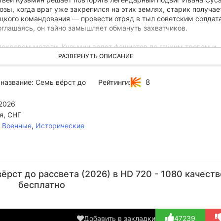
зы, когда враг уже закрепился на этих землях, старик получае
ецкого командования — провести отряд в тыл советским солдат
глашаясь, он тайно замышляет обмануть захватчиков.
покровом метели, Кузьмин ведет фашистов по глухим тропам и
врагам, уводя их все дальше от настоящей цели. Немцы, увере
РАЗВЕРНУТЬ ОПИСАНИЕ
дстве, не догадываются, что этот старик ведет их в ловушку, о
Так обычный человек становится спасителем своего народа, же
8
название:
Семь вёрст до
Рейтинги:
дущей победы.
2026
я, СНГ
,
Военные
,
Исторические
Фёдор
Виктор
Сергей
Вячеслав
И
Добронравов
Добронравов
Сафронов
Чепурченко
Бор
рст до рассвета (2026) в HD 720 - 1080 качеств
Актёр
Актёр
Актёр
Актёр
А
бесплатно
(Кузьмич)
(Иван)
(Эрих
(Землинский,
(Га
Шольц)
раз...)
Добавить в закладки
47239