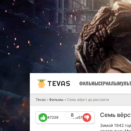
TEVAS
ФИЛЬМЫ
СЕРИАЛЫ
МУЛЬ
Tevas
»
Фильмы
» Семь вёрст до рассвета
Семь вёрс
8
47239
11957
Зимой 1942 год
крестьянин Ма