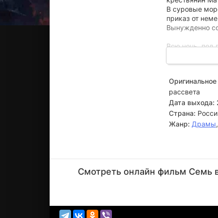
В суровые моро
приказ от нем
Вынужденно со
Всю ночь, под 
заснеженным о
своем превосхо
нет возврата. 
Оригинальное 
собой ради бу
рассвета
Дата выхода:
Страна:
Росси
Жанр:
Драмы
Яков
Петров
Смотреть онлайн фильм Семь вё
Актёр
(председатель)