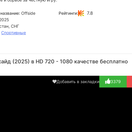
7.8
название:
Offside
Рейтинги:
2025
стан, СНГ
,
Спортивные
Азат
Ерик
Абильмансур
Азат
Сейтметов
Жолжаксынов
Сериков
Жумадил
Ко
айд (2025) в HD 720 - 1080 качестве бесплатно
Актёр
Актёр
Актёр
Актёр
(Нурлан)
(Тохтар)
(Диас)
(Али)
Добавить в закладки
3379