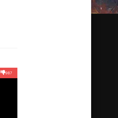
Ильяс
Ербол
Роберт
Куандык
Азама
пжасаров
Семкулов
Кун
Жунусов
Рзагали
Актёр
Актёр
Актёр
Актёр
Актёр
(Коба)
(Кука)
(Роберт)
(Адильбек)
(Мырза
987